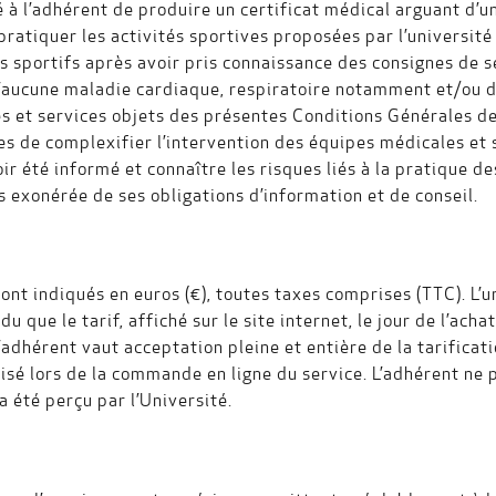
dé à l’adhérent de produire un certificat médical arguant d’
ratiquer les activités sportives proposées par l’université 
ls sportifs après avoir pris connaissance des consignes de sé
e d’aucune maladie cardiaque, respiratoire notamment et/ou
és et services objets des présentes Conditions Générales de
les de complexifier l’intervention des équipes médicales e
oir été informé et connaître les risques liés à la pratique d
as exonérée de ses obligations d’information et de conseil.
 sont indiqués en euros (€), toutes taxes comprises (TTC). L’
 que le tarif, affiché sur le site internet, le jour de l’acha
l’adhérent vaut acceptation pleine et entière de la tarificat
lisé lors de la commande en ligne du service. L’adhérent ne
 été perçu par l’Université.