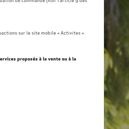
idation de commande (voir l’article 9 des
ctions sur le site mobile « Activites ».
ervices proposés à la vente ou à la