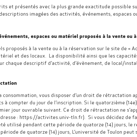
its et présentés avec la plus grande exactitude possible sur
descriptions imagées des activités, événements, espaces ou
s, événements, espaces ou matériel proposés à la vente ou à
s proposés à la vente ou à la réservation sur le site de « Ac
atériel et des locaux. La disponibilité ainsi que les capacit
sur chaque descriptif d’activité, d’évènement, de local/insta
actation
a consommation, vous disposer d’un droit de rétractation ap
cs à compter du jour de l’inscription. Si le quatorzième (14e
emier jour ouvrable suivant. Ce droit de rétractation ne s’a
adresse : https://activites.univ-tln.fr). Si vous décidez de 
 été utilisé pendant cette période de quatorze (14) jours, le
 période de quatorze (14) jours, L’université de Toulon peut 