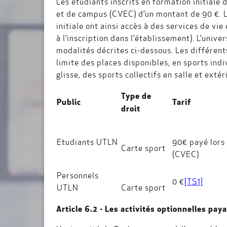
Les étudiants inscrits en formation initiale
et de campus (CVEC) d’un montant de 90 €. Le
initiale ont ainsi accès à des services de vi
à l’inscription dans l’établissement). L’univ
modalités décrites ci-dessous. Les différent
limite des places disponibles, en sports ind
glisse, des sports collectifs en salle et ext
Type de
Public
Tarif
droit
Etudiants UTLN
90€ payé lors 
Carte sport
(CVEC)
Personnels
0 €
[TS1]
UTLN
Carte sport
Article 6.2 - Les activités optionnelles pay