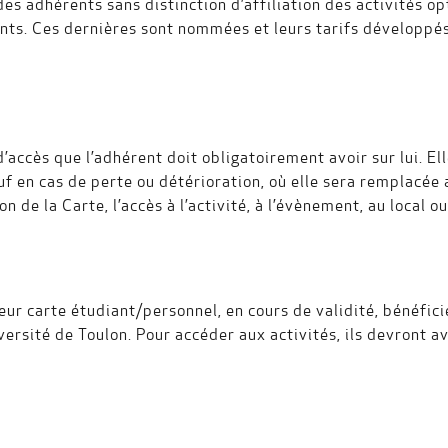
des adhérents sans distinction d’affiliation des activités o
iants. Ces dernières sont nommées et leurs tarifs développé
accès que l’adhérent doit obligatoirement avoir sur lui. Ell
uf en cas de perte ou détérioration, où elle sera remplacée a
 de la Carte, l’accès à l’activité, à l’évènement, au local o
ur carte étudiant/personnel, en cours de validité, bénéficie
rsité de Toulon. Pour accéder aux activités, ils devront avo