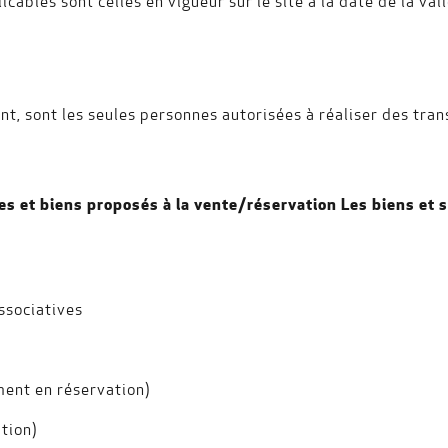
ables sont celles en vigueur sur le site à la date de la val
t, sont les seules personnes autorisées à réaliser des transa
ces et biens proposés à la vente/réservation Les biens et s
associatives
ment en réservation)
ation)